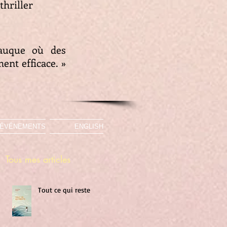
thriller
e
lauque où des
ent efficace. »
ÉVÉNEMENTS
ENGLISH
Tous mes articles
Tout ce qui reste