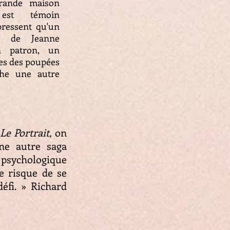
rande maison
 est témoin
pressent qu'un
t de Jeanne
n patron, un
les des poupées
che une autre
,
Le Portrait,
on
ne autre saga
 psychologique
le risque de se
éfi. » Richard