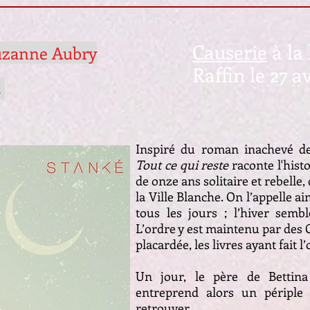
Causerie
à la 
uzanne Aubry
Raffin le 27 av
s
Inspiré du roman inachevé de 
Tout ce qui reste
raconte l'histo
de onze ans solitaire et rebelle,
la Ville Blanche. On l’appelle ai
tous les jours ; l’hiver sembl
L’ordre y est maintenu par des G
placardée, les livres ayant fait
Un jour, le père de Bettina 
entreprend alors un périple
retrouver.