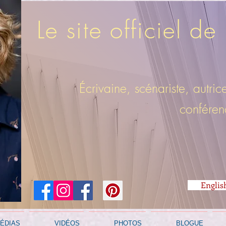
Le site officiel 
Écrivaine, scénariste, autric
conféren
Englis
ÉDIAS
VIDÉOS
PHOTOS
BLOGUE