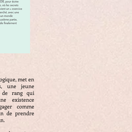
logique, met en
s, une jeune
e de rang qui
e existence
ngager comme
in de prendre
an.