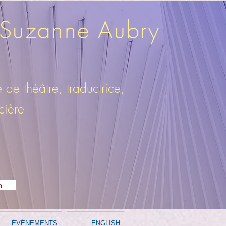
de Suzanne Aubry
e de théâtre, traductrice,
cière
h
ÉVÉNEMENTS
ENGLISH